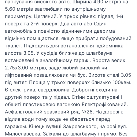
паркування високого авто. Ширина 4.90 метрів на
5.60 метрів завглибшки по внутрішньому
периметру. Цегляний. У трьох рівнях: підвал, 1-й
поверх та 2-й поверх. Два авто або Один
автомобіль з повністю відчиненими дверима
відмінно поміщається, якщо прибрати побудований
туалет. Підходить для встановлення підйомника
висота 3.05. У сусідів ближче до шлагбаума
встановлені в аналогічному гаражі. Ворота великі
2.75х3.00 метрів, заїде любий високий чи
ліфтований позашляховик чи бус. Висота стелі 3.05
під витяг. Площа у трьох поверхах близько 100квм.
Є електрика, свердловина. Добротні сходи на
другий поверх та у підвал. Стіни оштукатурені і
обшиті пластиковою вагонкою Електрофікований.
Асфальтований зразковий ряд №28. На дорозі є
відлив води тому вода не збереться перед
гаражем. Кінець вулиці Закревського, на розі вул.
Милославська. Заїхали до шлагбауму і прямо. Без