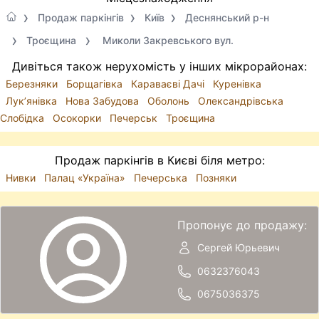
Продаж паркінгів
Київ
Деснянський р-н
Троєщина
Миколи Закревського вул.
Дивіться також нерухомість у інших мікрорайонах:
Березняки
Борщагівка
Караваєві Дачі
Куренівка
Лук’янівка
Нова Забудова
Оболонь
Олександрівська
Слобідка
Осокорки
Печерськ
Троєщина
Продаж паркінгів в Києві біля метро:
Нивки
Палац «Україна»
Печерська
Позняки
Пропонує до продажу:
Сергей Юрьевич
0632376043
0675036375