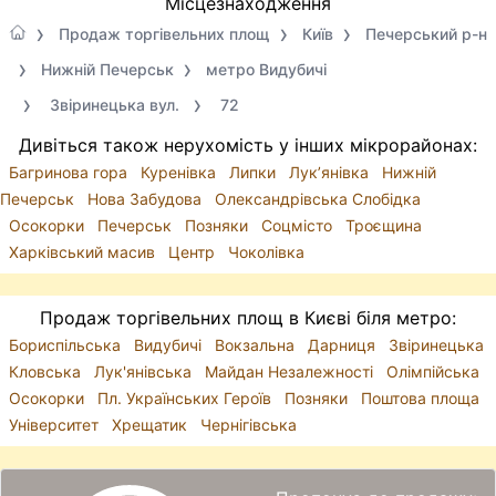
Місцезнаходження
Продаж торгівельних площ
Київ
Печерський р-н
Нижній Печерськ
метро Видубичі
Звіринецька вул.
72
Дивіться також нерухомість у інших мікрорайонах:
Багринова гора
Куренівка
Липки
Лук’янівка
Нижній
Печерськ
Нова Забудова
Олександрівська Слобідка
Осокорки
Печерськ
Позняки
Соцмісто
Троєщина
Харківський масив
Центр
Чоколівка
Продаж торгівельних площ в Києві біля метро:
Бориспільська
Видубичі
Вокзальна
Дарниця
Звіринецька
Кловська
Лук'янівська
Майдан Незалежності
Олімпійська
Осокорки
Пл. Українських Героїв
Позняки
Поштова площа
Університет
Хрещатик
Чернігівська