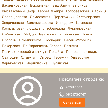
Васильковская
Вокзальная
Выдубычи
Вырлица
Выставочный центр
Героев Днепра
Голосеевская
Дарниця
Дворец спорта
Демеевская
Дорогожичи
Житомирская
Зверинецкая
Золотые ворота
Ипподром
Кловская
Контрактовая площадь
Лівобережна
Лукьяновская
Лыбедская
Майдан Незалежности
Минская
Нивки
Оболонь
Олимпийская
Осокорки
Палац «Україна»
Печерская
Пл. Украинских Героев
Позняки
Политехнический институт
Почайна
Почтовая площадь
Святошин
Славутич
Сырец
Теремки
Університет
Харьковская
Чернігівська
Шулявская
Предлагает к продаже:
Станіслав
0951730747
Связаться