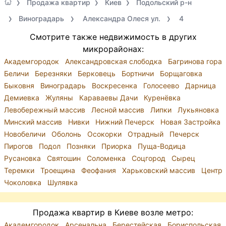
Продажа квартир
Киев
Подольский р-н
Виноградарь
Александра Олеся ул.
4
Смотрите также недвижимость в других
микрорайонах:
Академгородок
Александровская слободка
Багринова гора
Беличи
Березняки
Берковець
Бортничи
Борщаговка
Быковня
Виноградарь
Воскресенка
Голосеево
Дарница
Демиевка
Жуляны
Караваевы Дачи
Куренёвка
Левобережный массив
Лесной массив
Липки
Лукьяновка
Минский массив
Нивки
Нижний Печерск
Новая Застройка
Новобеличи
Оболонь
Осокорки
Отрадный
Печерск
Пирогов
Подол
Позняки
Приорка
Пуща-Водица
Русановка
Святошин
Соломенка
Соцгород
Сырец
Теремки
Троещина
Феофания
Харьковский массив
Центр
Чоколовка
Шулявка
Продажа квартир в Киеве возле метро:
Академгородок
Арсенальна
Берестейская
Бориспольская