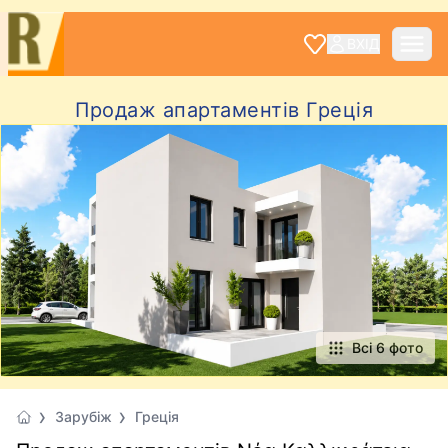
ВХІД
Продаж апартаментів Грецiя
Всі 6 фото
Зарубіж
Грецiя