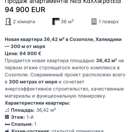
Продаж апартаментів Νέα Καλλικράτεια
94 900 EUR
2
2 кімнати
36 м
1 поверх
Новая квартира 36,42 м² в Созополи, Халкидики
— 300 м от моря
Цена: 94 900 €
Продается новая квартира площадью
36,42 м²
на
первом этаже строящегося жилого комплекса в
Созополи. Современный проект расположен всего
в
300 метрах от моря
и сочетает
энергоэффективное строительство, качественные
материалы и функциональную планировку.
Характеристики квартиры:
📐
Площадь:
36,42 м²
🏢
Этаж:
1-й
🛏
Спальня:
1
🛋
Кухня-гостиная:
открытой планировки