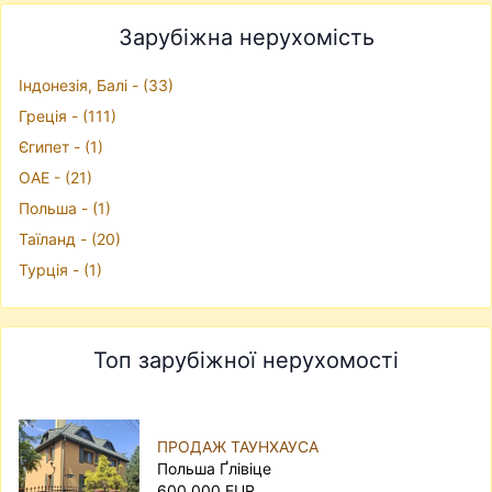
Зарубіжна нерухомість
Iндонезiя, Балі - (33)
Грецiя - (111)
Єгипет - (1)
ОАЕ - (21)
Польша - (1)
Таїланд - (20)
Турцiя - (1)
Топ зарубіжної нерухомості
ПРОДАЖ ТАУНХАУСА
Польша Ґлівіце
600 000 EUR