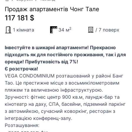
Продаж апартаментів Чонг Тале
117 181 $
2
1 кімната
34 м
/ 7 поверх
Інвестуйте в шикарні апартаменти! Прекрасно
підходить як для постійного проживання, так і для
оренди! Прибутковість від 7%!
Є розстрочка!
VEGA CONDOMINIUM розташований у районі Банг
Тао. Це престижне місце з восьмикілометровим
пляжем та величезною інфраструктурою.
Зручності: фітнес центр 900 кв.м, лаундж-бар та
кінотеатр на даху, СПА, басейни, підземний паркінг
з автомийкою, сучасний коворкінг, ресторан з
інтеграцією конференц-залу.
Розташування: