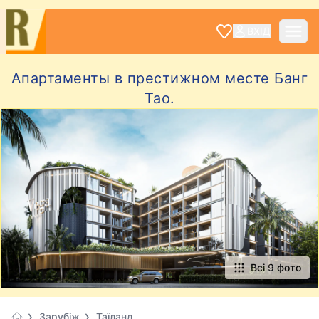
ВХІД
Апартаменты в престижном месте Банг
Тао.
Всі 9 фото
Зарубіж
Таїланд