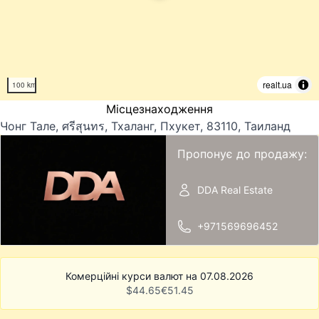
realt.ua
100 km
Місцезнаходження
Чонг Тале, ศรีสุนทร, Тхаланг, Пхукет, 83110, Таиланд
Пропонує до продажу:
DDA Real Estate
+971569696452
Комерційні курси валют на 07.08.2026
$
44.65
€
51.45