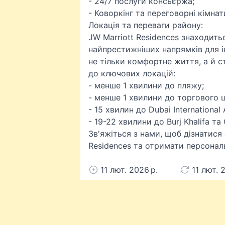
- 24/7 послуги консьєржа;
- Коворкінг та переговорні кімнат
Локація та переваги району:
JW Marriott Residences знаходитьс
найпрестижніших напрямків для ін
не тільки комфортне життя, а й с
до ключових локацій:
- менше 1 хвилини до пляжу;
- менше 1 хвилини до торгового це
- 15 хвилин до Dubai International 
- 19-22 хвилини до Burj Khalifa та 
Зв'яжіться з нами, щоб дізнатися 
Residences та отримати персонал
11 лют. 2026 р.
11 лют. 