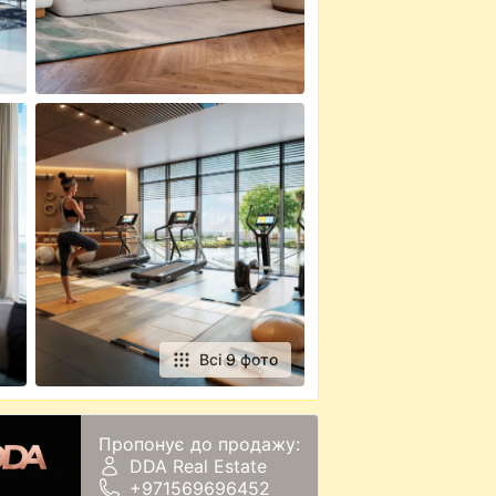
Всі 9 фото
Пропонує до продажу:
DDA Real Estate
+971569696452