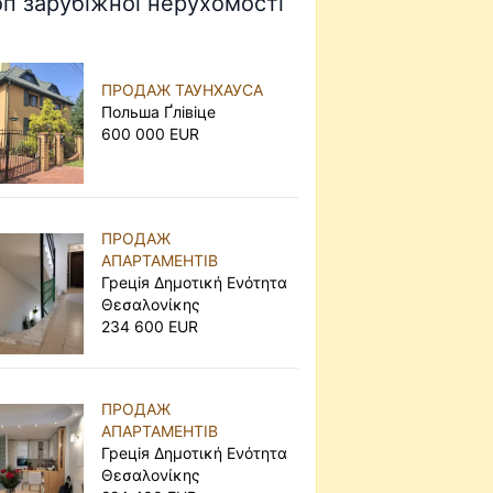
оп зарубіжної нерухомості
ПРОДАЖ ТАУНХАУСА
Польша Ґлівіце
600 000 EUR
ПРОДАЖ
АПАРТАМЕНТІВ
Грецiя Δημοτική Ενότητα
Θεσαλονίκης
234 600 EUR
ПРОДАЖ
АПАРТАМЕНТІВ
Грецiя Δημοτική Ενότητα
Θεσαλονίκης