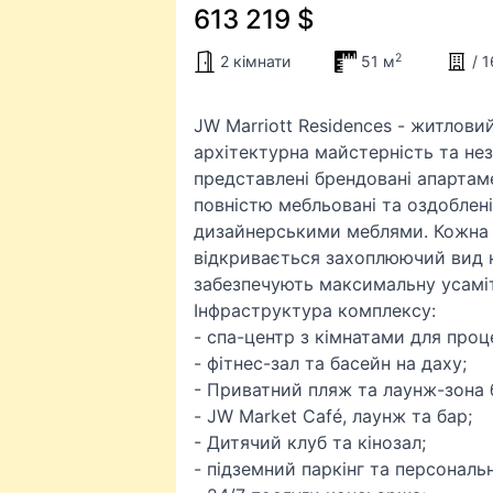
613 219 $
2
2 кімнати
51 м
/ 
JW Marriott Residences - житлови
архітектурна майстерність та нез
представлені брендовані апартаме
повністю мебльовані та оздоблен
дизайнерськими меблями. Кожна р
відкривається захоплюючий вид 
забезпечують максимальну усамі
Інфраструктура комплексу:
- спа-центр з кімнатами для проц
- фітнес-зал та басейн на даху;
- Приватний пляж та лаунж-зона б
- JW Market Café, лаунж та бар;
- Дитячий клуб та кінозал;
- підземний паркінг та персональн