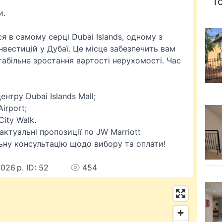
Т
и.
я в самому серці Dubai Islands, одному з
вестицій у Дубаї. Це місце забезпечить вам
табільне зростання вартості нерухомості. Час
нтру Dubai Islands Mall;
Airport;
City Walk.
актуальні пропозиції по JW Marriott
ьну консультацію щодо вибору та оплати!
2026 р. ID: 52
454