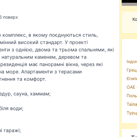
16 поверх
Ко
й комплекс, в якому поєднуються стиль,
мінний високий стандарт. У проекті
нти з однією, двома та трьома спальнями, які
і натуральним каменем, деревом та
Iндон
езиденція має панорамні вікна, через які
Грецi
на море. Апартаменти з терасами
тнення та комфорт.
Єгипе
ОАЕ -
едур, сауна, хаммам;
Поль
Таїла
іля води;
Турцi
і гаражі;