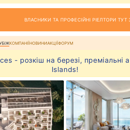
ВЛАСНИКИ ТА ПРОФЕСІЙНІ РІЕЛТОРИ ТУТ 
УБІЖ
КОМПАНІЇ
НОВИНИ
АКЦІЇ
ФОРУМ
nces - розкіш на березі, преміальні 
Islands!