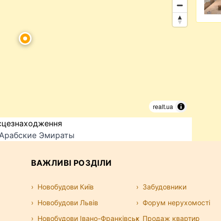
realt.ua
сцезнаходження
инённые Арабские Эмираты
ВАЖЛИВІ РОЗДІЛИ
Новобудови Київ
Забудовники
Новобудови Львів
Форум нерухомості
Новобудови Івано-Франківськ
Продаж квартир