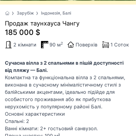
Зарубіж
Iндонезiя, Балі
Продаж таунхауса Чангу
185 000 $
2
2 кімнати
90 м
Поверхів
1 Соток
Сучасна вілла з 2 спальнями в пішій доступності
від пляжу — Балі.
Компактна та функціональна вілла з 2 спальнями,
виконана в сучасному мінімалістичному стилі з
балійськими акцентами, ідеально підійде для
особистого проживання або як прибуткова
нерухомість у популярному районі Балі.
Основні характеристики
Спальні: 2
Ванні кімнати: 2+ гостьовий санвузол.
Площа участку: 100 м²