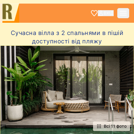
ВХІД
Сучасна вілла з 2 спальнями в пішій
доступності від пляжу
Всі 11 фото