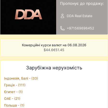
Пропонує до продажу:
DDA Real Estate
+971569696452
Комерційні курси валют на 06.08.2026
$
44.6
€
51.45
Зарубіжна нерухомість
Iндонезiя, Балі - (33)
Грецiя - (111)
Єгипет - (1)
ОАЕ - (21)
Польша - (1)