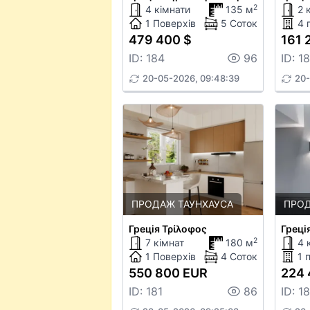
2
4 кімнати
135 м
2 
1 Поверхів
5 Соток
4 
479 400 $
161 
ID: 184
96
ID: 1
20-05-2026, 09:48:39
20-
ПРОДАЖ ТАУНХАУСА
ПРОД
Грецiя Τρίλοφος
2
7 кімнат
180 м
4 
1 Поверхів
4 Соток
1 
550 800 EUR
224 
ID: 181
86
ID: 1