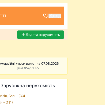
СТЬ
ВХІД
Додати нерухомість
омерційні курси валют на 07.08.2026
$
44.65
€
51.45
Зарубіжна нерухомість
езiя, Балі - (33)
я - (111)