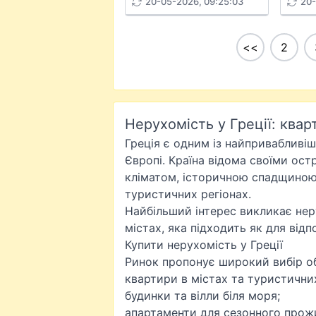
20-05-2026, 09:25:03
20-
<<
2
Нерухомість у Греції: квар
Греція є одним із найпривабливіш
Європі. Країна відома своїми ос
кліматом, історичною спадщиною
туристичних регіонах.
Найбільший інтерес викликає нер
містах, яка підходить як для відпо
Купити нерухомість у Греції
Ринок пропонує широкий вибір об
квартири в містах та туристични
будинки та вілли біля моря;
апартаменти для сезонного прож