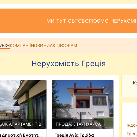
МИ ТУТ ОБГОВОРЮЄМО НЕРУХОМІ
УБІЖ
КОМПАНІЇ
НОВИНИ
АКЦІЇ
ФОРУМ
Нерухомість Грецiя
К
АЖ АПАРТАМЕНТІВ
ПРОДАЖ ТАУНХАУСА
Iндон
Грецi
Грецiя Δημοτική Ενότητα Θεσαλονίκης
Грецiя Αγία Τριάδα