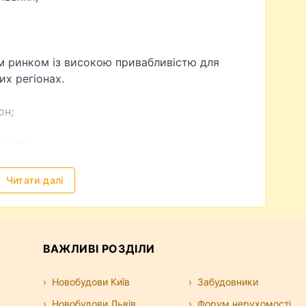
м ринком із високою привабливістю для
их регіонах.
он;
емців;
ухомості;
вої оренди.
Читати далі
ї нерухомості та стабільним попитом на
ВАЖЛИВІ РОЗДІЛИ
 для купівлі житла біля моря та сезонного
Новобудови Київ
Забудовники
Новобудови Львів
Форум нерухомості