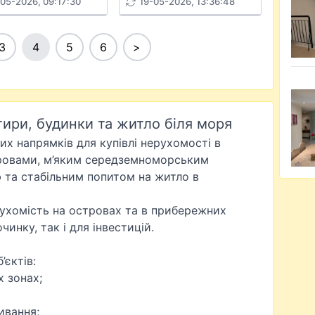
05-2026, 09:17:30
19-05-2026, 13:36:48
3
4
5
6
>
тири, будинки та житло біля моря
их напрямків для купівлі нерухомості в
тровами, м’яким середземноморським
 та стабільним попитом на житло в
ухомість на островах та в прибережних
чинку, так і для інвестицій.
’єктів:
х зонах;
ивання;