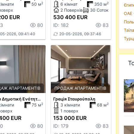
2
2
кімнати
50 м
6 кімнат
350 м
Єгипе
поверх
2 Поверхів
30 Соток
ОАЕ -
200 EUR
530 400 EUR
Поль
83
80
ID: 182
83
Таїла
05-2026, 09:41:40
20-05-2026, 09:37:46
Турцi
Т
АЖ АПАРТАМЕНТІВ
ПРОДАЖ АПАРТАМЕНТІВ
Грецiя Δημοτική Ενότητα Θεσαλονίκης
Грецiя Σταυρούπολη
2
2
кімнати
75 м
3 кімнати
68 м
поверх
1 поверх
400 EUR
153 000 EUR
80
80
ID: 179
83