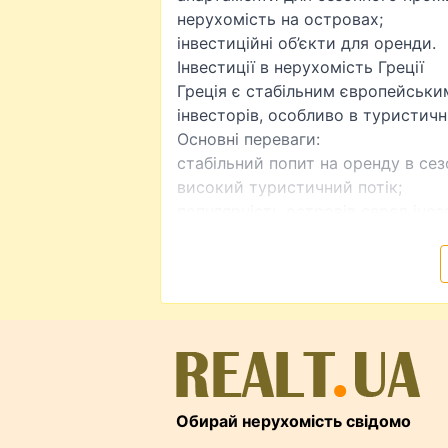
нерухомість на островах;
інвестиційні об’єкти для оренди.
Інвестиції в нерухомість Греції
Греція є стабільним європейськи
інвесторів, особливо в туристичн
Основні переваги:
стабільний попит на оренду в сез
високий туристичний потік;
популярність островів серед іноз
потенціал зростання вартості нер
розвинений ринок короткостроко
Популярні регіони Греції
Афіни
Столиця з великим ринком місько
довгострокову оренду.
Крит
Один із найпопулярніших островів
Обирай нерухомість свідомо
проживання.