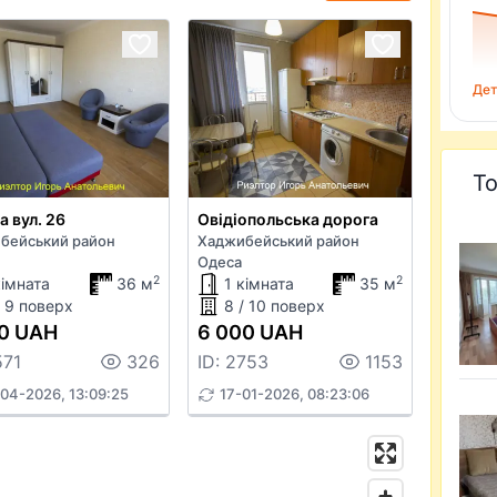
Дет
То
а вул. 26
Овідіопольська дорога
бейський район
Хаджибейський район
Одеса
2
2
кімната
36 м
1 кімната
35 м
/ 9 поверх
8 / 10 поверх
0 UAH
6 000 UAH
571
326
ID: 2753
1153
04-2026, 13:09:25
17-01-2026, 08:23:06