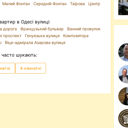
Малий Фонтан
Середній Фонтан
Таїрова
Центр
вартир в Одесі вулиці:
а дорога
Французький бульвар
Ванний провулок
ні проспект
Генуезька вулиця
Композитора
то
Віце-адмірала Азарова вулиця
часто шукають:
натні
4-кімнатні