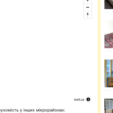
realt.ua
ухомість у інших мікрорайонах: