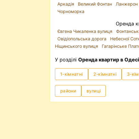
Аркадія
Великий Фонтан
Ланжерон
Чорноморка
Оренда к
Євгена Чикаленка вулиця
Фонтанськ
Овідіопольська дорога
Небесної Сот
Ніщинського вулиця
Гагарінське Пла
У розділі
Оренда квартир в Одесі
1-кімнатні
2-кімнатні
3-кім
райони
вулиці