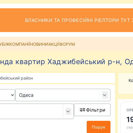
ВЛАСНИКИ ТА ПРОФЕСІЙНІ РІЕЛТОРИ ТУТ 
УБІЖ
КОМПАНІЇ
НОВИНИ
АКЦІЇ
ФОРУМ
нда квартир Хаджибейський р-н, О
бейський район
Ко
Фільтри
ОР
1
Пошук
сер