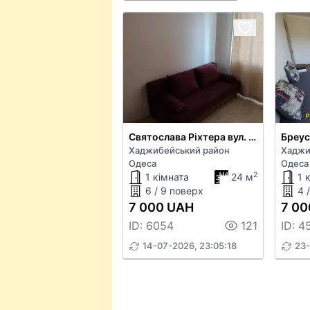
Святослава Ріхтера вул. 134
Бреус
Хаджибейський район
Хаджи
Одеса
Одеса
2
1 кімната
24 м
1 
6 / 9 поверх
4 
7 000 UAH
7 00
ID: 6054
121
ID: 4
14-07-2026, 23:05:18
23-