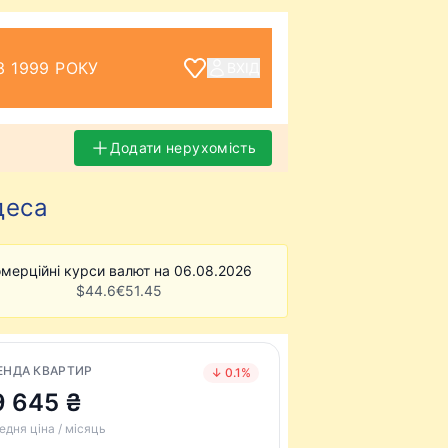
З 1999 РОКУ
ВХІД
Додати нерухомість
деса
мерційні курси валют на 06.08.2026
$
44.6
€
51.45
ЕНДА КВАРТИР
↓ 0.1%
9 645 ₴
едня ціна / місяць