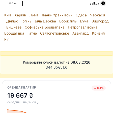
realt.ua
100 km
Київ
Харків
Львів
Івано-Франківськ
Одеса
Черкаси
Дніпро
Ірпінь
Біла Церква
Бориспіль
Буча
Вишгород
Вишневе
Софіївська Борщагівка
Петропавлівська
Борщагівка
Гатне
Святопетрівське
Авангард
Кривий
Ріг
Комерційні курси валют на 08.08.2026
$
44.65
€
51.6
ОРЕНДА КВАРТИР
↓ 0.1%
19 667 ₴
середня ціна / місяць