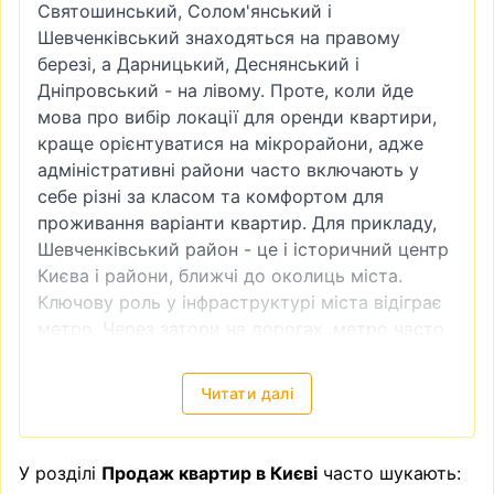
Святошинський
,
Солом'янський
і
Шевченківський знаходяться на правому
березі, а
Дарницький
, Деснянський і
Дніпровський - на лівому. Проте, коли йде
мова про вибір локації для оренди квартири,
краще орієнтуватися на мікрорайони, адже
адміністративні райони часто включають у
себе різні за класом та комфортом для
проживання варіанти квартир. Для прикладу,
Шевченківський район - це і історичний центр
Києва і райони, ближчі до околиць міста.
Ключову роль у інфраструктурі міста відіграє
метро. Через затори на дорогах, метро часто
є доволі зручним видом транспорту. Тому
квартира біля метро завжди буде більш
Читати далі
привабливою як в інвестиційному плані
(наприклад, якщо ви плануєте купити
квартиру для подальшої здачі в оренду), так і
У розділі
Продаж квартир в Києві
часто шукають:
для власного проживання.