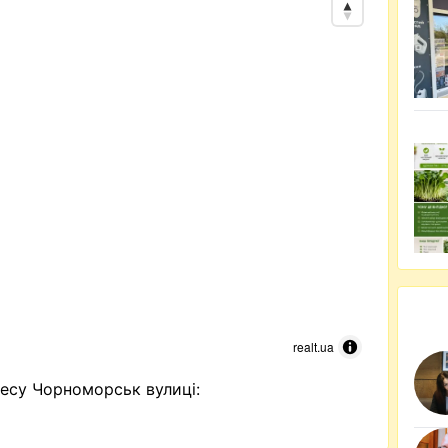
realt.ua
есу Чорноморськ вулиці: