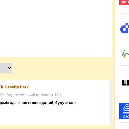
К Gravity Park
иїв, Берестейський проспект 139
ермін здачі
частково зданий, будується