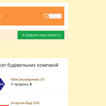
О
ВХІД
Додати нерухомість
Топ будівельних компаній
KAN Development (7)
У продажу
5
Інтергал-Буд (24)