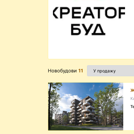
Новобудови
11
Ж
К
Т