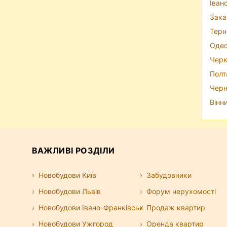
Іван
Зака
Терн
Одес
Черк
Полт
Черн
Вінн
ВАЖЛИВІ РОЗДІЛИ
Новобудови Київ
Забудовники
Новобудови Львів
Форум нерухомості
Новобудови Івано-Франківськ
Продаж квартир
Новобудови Ужгород
Оренда квартир