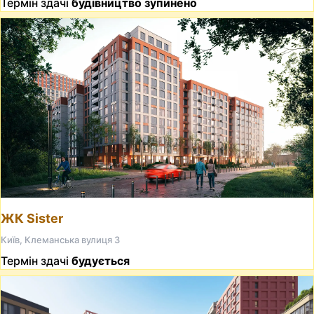
Термін здачі
будівництво зупинено
ЖК Sister
Київ, Клеманська вулиця 3
Термін здачі
будується