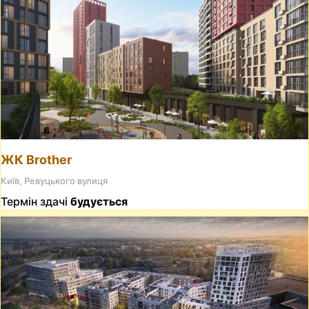
ЖК Brother
Київ, Ревуцького вулиця
Термін здачі
будується