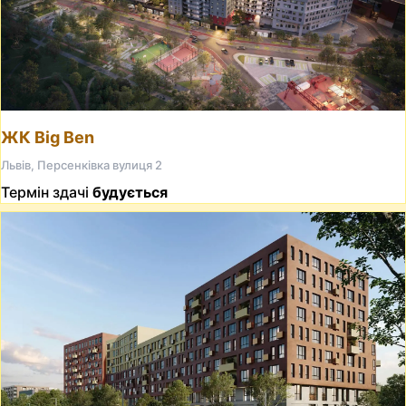
ЖК Big Ben
Львів, Персенківка вулиця 2
Термін здачі
будується