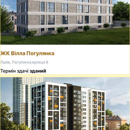
ЖК Вілла Погулянка
Львів, Погулянка вулиця 8
Термін здачі
зданий