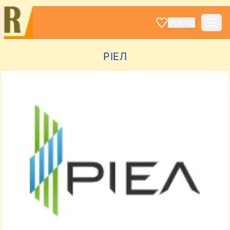
ВХІД
РІЕЛ