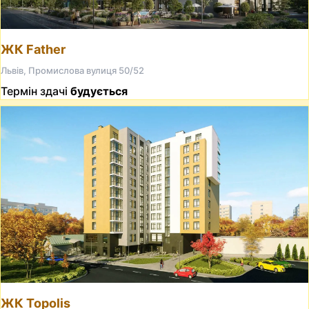
ЖК Father
Львів, Промислова вулиця 50/52
Термін здачі
будується
ЖК Topolis