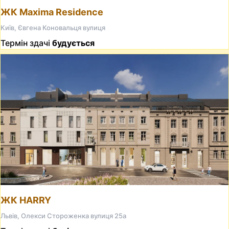
ЖК Maxima Residence
Київ, Євгена Коновальця вулиця
Термін здачі
будується
ЖК HARRY
Львів, Олекси Стороженка вулиця 25а