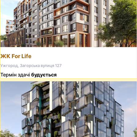
ЖК For Life
Ужгород, Загорська вулиця 127
Термін здачі
будується