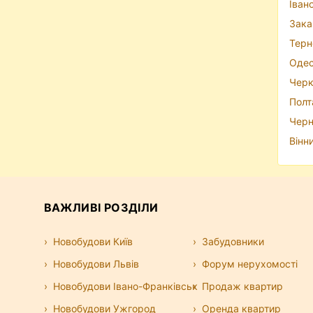
Іван
Зака
Терн
Одес
Черк
Полт
Черн
Вінн
ВАЖЛИВІ РОЗДІЛИ
Новобудови Київ
Забудовники
Новобудови Львів
Форум нерухомості
Новобудови Івано-Франківськ
Продаж квартир
Новобудови Ужгород
Оренда квартир