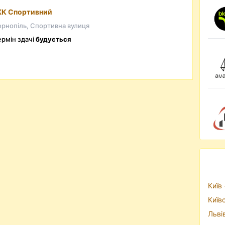
К Спортивний
ернопіль, Спортивна вулиця
ермін здачі
будується
Київ 
Київ
Льві