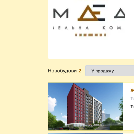
Новобудови
2
Ж
Т
Т