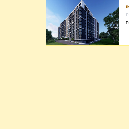
Ж
Т
Т