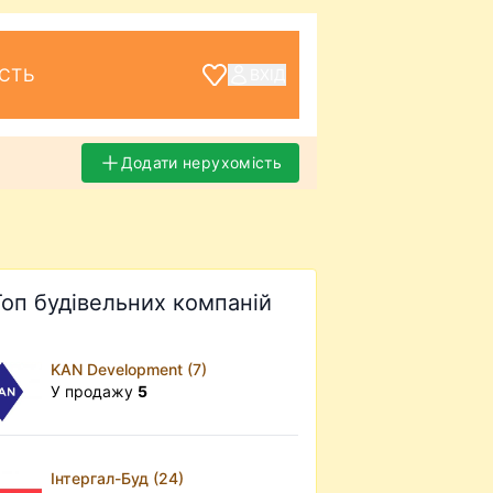
СТЬ
ВХІД
Додати нерухомість
Топ будівельних компаній
KAN Development (7)
У продажу
5
Інтергал-Буд (24)