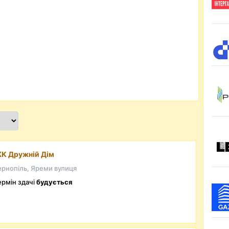
К Дружній Дім
ернопіль, Яреми вулиця
ермін здачі
будується