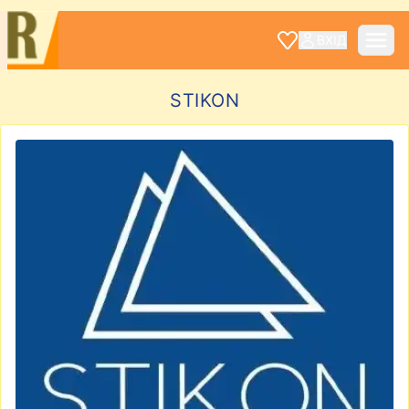
ВХІД
STIKON