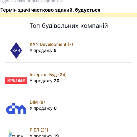
Одеса, Овідіопольська дорога 3
Термін здачі
частково зданий, будується
Топ будівельних компаній
KAN Development (7)
У продажу
5
Інтергал-Буд (24)
У продажу
20
DIM (8)
У продажу
6
РІЕЛ (21)
У продажу
19