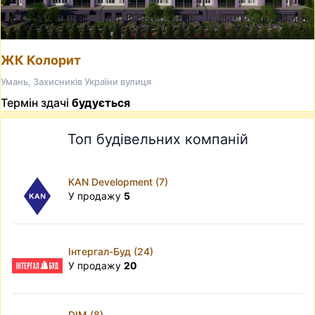
ЖК Колорит
Умань, Захисників України вулиця
Термін здачі
будується
Топ будівельних компаній
KAN Development (7)
У продажу
5
Інтергал-Буд (24)
У продажу
20
DIM (8)