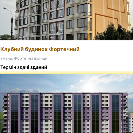
Клубний будинок Фортечний
Умань, Фортечна вулиця
Термін здачі
зданий