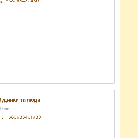
+380684304301
Будинки та люди
Львів
+380633401030