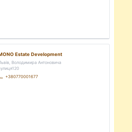
MONO Estate Development
Львів, Володимира Антоновича
вулиця120
+380770001677