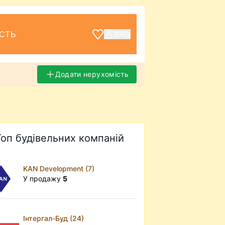
СТЬ
ВХІД
Додати нерухомість
Топ будівельних компаній
KAN Development (7)
У продажу
5
Інтергал-Буд (24)