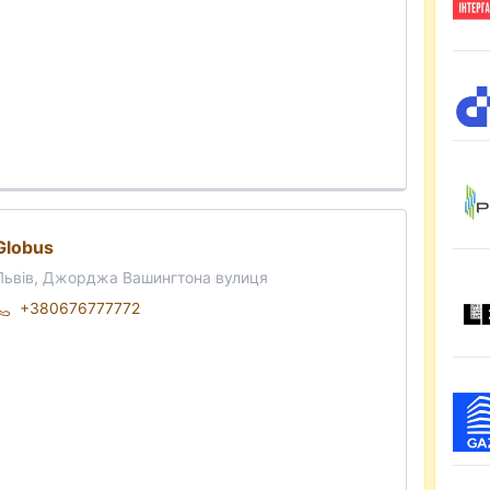
Globus
Львів, Джорджа Вашингтона вулиця
+380676777772