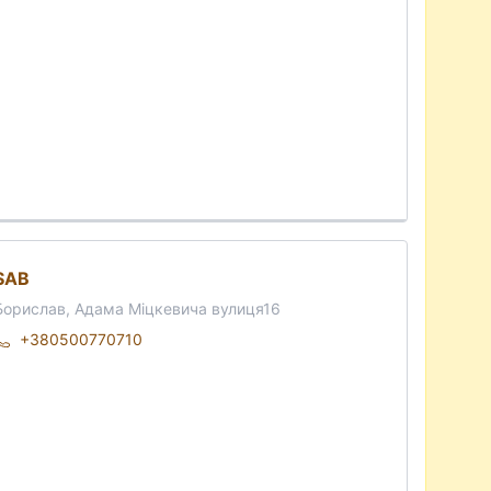
SAB
Борислав, Адама Міцкевича вулиця16
+380500770710