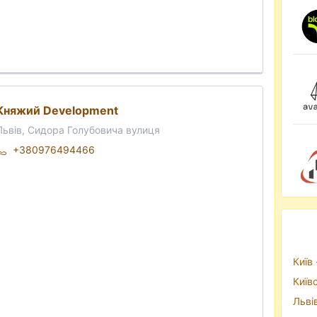
Княжий Development
Львів, Сидора Голубовича вулиця
+380976494466
Київ 
Київ
Льві