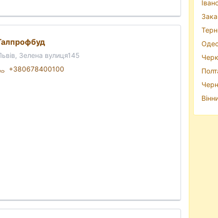
Іван
Зака
Терн
Галпрофбуд
Одес
Львів, Зелена вулиця145
Черк
+380678400100
Полт
Черн
Вінн