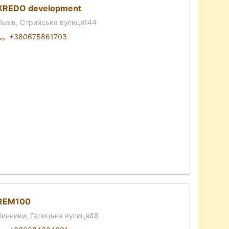
KREDO development
Львів, Стрийська вулиця144
+380675861703
REM100
Винники, Галицька вулиця88