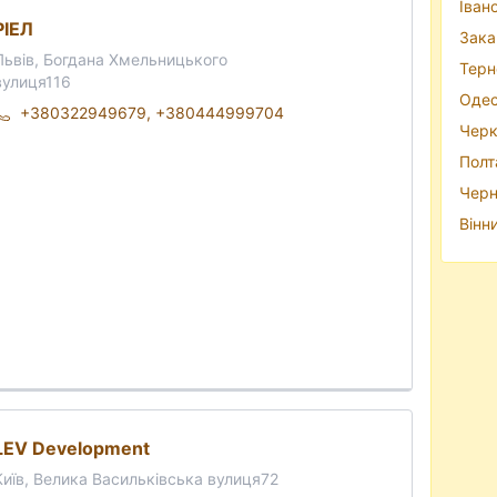
Іван
РІЕЛ
Зака
Львів, Богдана Хмельницького
Терн
вулиця116
Одес
+380322949679
,
+380444999704
Черк
Полт
Черн
Вінн
LEV Development
Київ, Велика Васильківська вулиця72