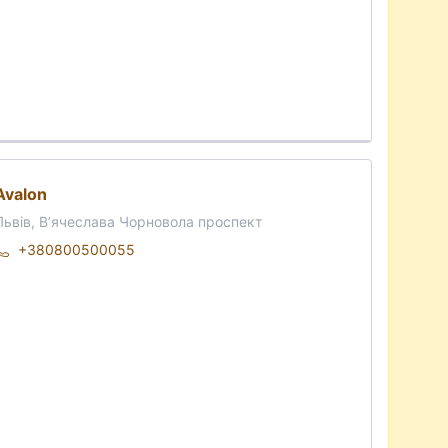
Avalon
Львів, В’ячеслава Чорновола проспект
+380800500055