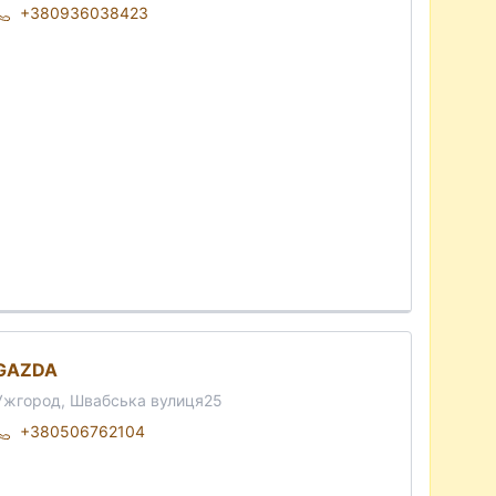
+380936038423
GAZDA
Ужгород, Швабська вулиця25
+380506762104