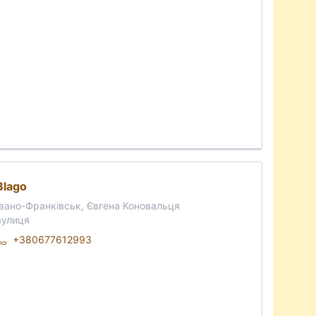
Blago
Івано-Франківськ, Євгена Коновальця
вулиця
+380677612993