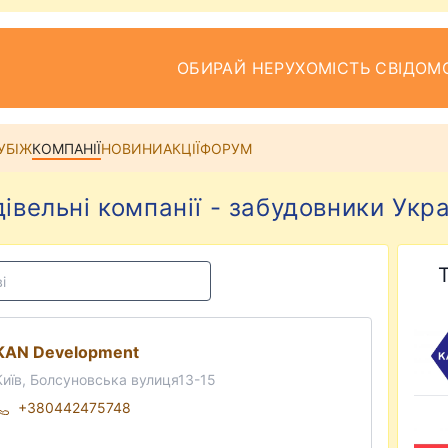
ОБИРАЙ НЕРУХОМІСТЬ СВІДОМ
УБІЖ
КОМПАНІЇ
НОВИНИ
АКЦІЇ
ФОРУМ
дівельні компанії - забудовники Укра
KAN Development
Київ, Болсуновська вулиця13-15
+380442475748