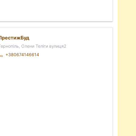
ПрестижБуд
Тернопіль, Олени Теліги вулиця2
+380674146614