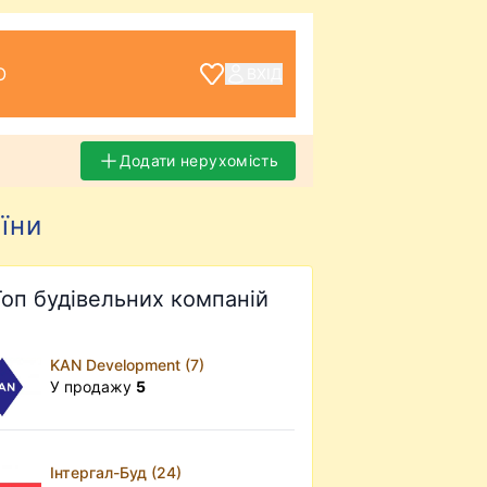
О
ВХІД
Додати нерухомість
їни
Топ будівельних компаній
KAN Development (7)
У продажу
5
Інтергал-Буд (24)