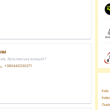
DIM
Київ, Ярославська вулиця57
+380442330271
Київ 
Київ
Льві