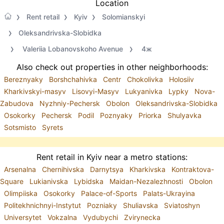
Location
Rent retail
Kyiv
Solomianskyi
Oleksandrivska-Slobidka
Valeriia Lobanovskoho Avenue
4ж
Also check out properties in other neighborhoods:
Bereznyaky
Borshchahivka
Centr
Chokolivka
Holosiiv
Kharkivskyi-masyv
Lisovyi-Masyv
Lukyanivka
Lypky
Nova-
Zabudova
Nyzhniy-Pechersk
Obolon
Oleksandrivska-Slobidka
Osokorky
Pechersk
Podil
Poznyaky
Priorka
Shulyavka
Sotsmisto
Syrets
Rent retail in Kyiv near a metro stations:
Arsenalna
Chernihivska
Darnytsya
Kharkivska
Kontraktova-
Square
Lukianivska
Lybidska
Maidan-Nezalezhnosti
Obolon
Olimpiiska
Osokorky
Palace-of-Sports
Palats-Ukrayina
Politekhnichnyi-Instytut
Pozniaky
Shuliavska
Sviatoshyn
Universytet
Vokzalna
Vydubychi
Zvirynecka