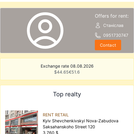
Offers for rent:
Станіслав
0951730747
Contact
Exchange rate 08.08.2026
$
44.65
€
51.6
Top realty
RENT RETAIL
Kyiv Shevchenkivskyi Nova-Zabudova
Saksahanskoho Street 120
3 760 $