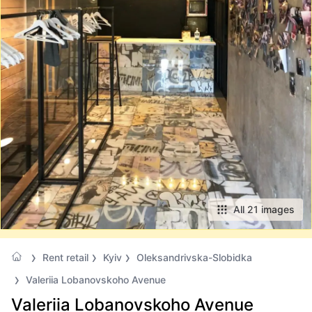
All 21 images
Rent retail
Kyiv
Oleksandrivska-Slobidka
Valeriia Lobanovskoho Avenue
Valeriia Lobanovskoho Avenue