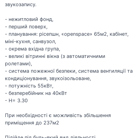
звукозапису.
- нежитловий фонд,
- перший поверх,
- планування: рісепшн, «openspace» 65м2, кабінет,
міні-кухня, санвузол,
- окрема вхідна група,
- великі вітринні вікна (з автоматичними
ролетами),
- система пожежної безпеки, система вентиляції та
кондиціонування, звукоізольоване,
- потужність 55кВт,
- безперебійник на 40кВт
- Н= 3.30
При необхідності є можливість збільшення
приміщення до 237м2
Підійде під будь-який вид діяльності.