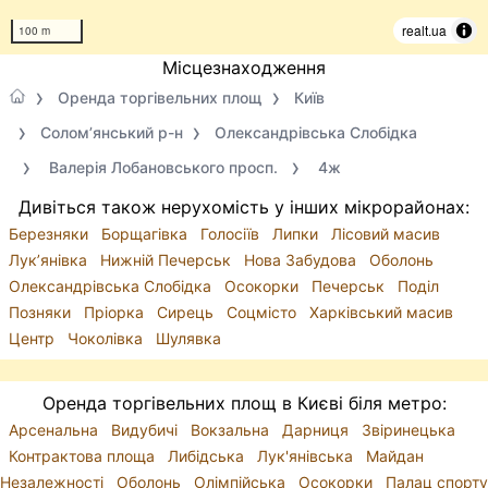
realt.ua
100 m
Місцезнаходження
Оренда торгівельних площ
Київ
Солом’янський р-н
Олександрівська Слобідка
Валерія Лобановського просп.
4ж
Дивіться також нерухомість у інших мікрорайонах:
Березняки
Борщагівка
Голосіїв
Липки
Лісовий масив
Лук’янівка
Нижній Печерськ
Нова Забудова
Оболонь
Олександрівська Слобідка
Осокорки
Печерськ
Поділ
Позняки
Пріорка
Сирець
Соцмісто
Харківський масив
Центр
Чоколівка
Шулявка
Оренда торгівельних площ в Києві біля метро:
Арсенальна
Видубичі
Вокзальна
Дарниця
Звіринецька
Контрактова площа
Либідська
Лук'янівська
Майдан
Незалежності
Оболонь
Олімпійська
Осокорки
Палац спорту