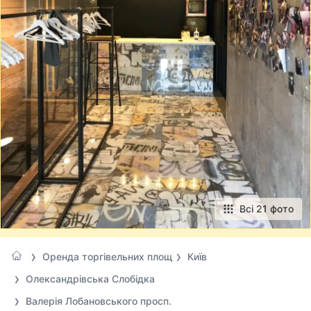
Всі 21 фото
Оренда торгівельних площ
Київ
Олександрівська Слобідка
Валерія Лобановського просп.