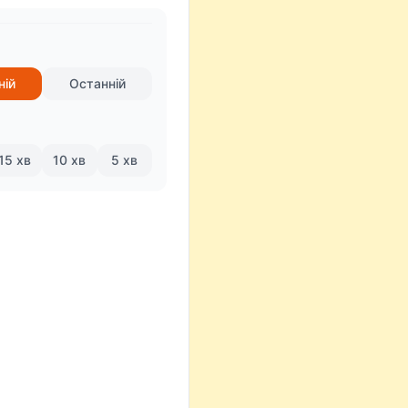
ній
Останній
15 хв
10 хв
5 хв