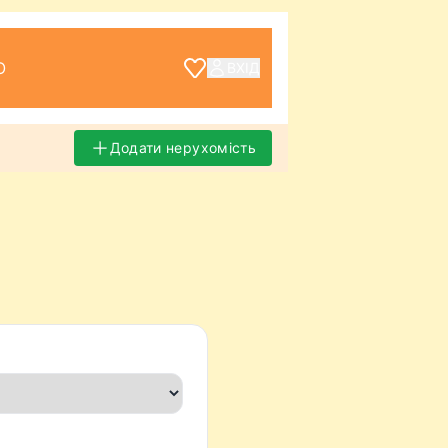
О
ВХІД
Додати нерухомість