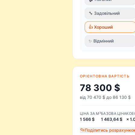
🔧 Задовільний
👍 Хороший
✨ Відмінний
ОРІЄНТОВНА ВАРТІСТЬ
78 300 $
від 70 470 $ до 86 130 $
ЦІНА ЗА М²
БАЗОВА ЦІНА
КОЕ
1 566 $
1 463,64 $
× 1.
Поділитись розрахунко