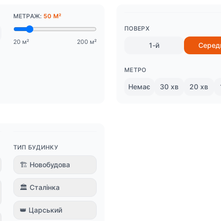
МЕТРАЖ:
50 М²
ПОВЕРХ
20 м²
200 м²
1-й
Серед
МЕТРО
Немає
30 хв
20 хв
ТИП БУДИНКУ
🏗 Новобудова
🏛 Сталінка
👑 Царський