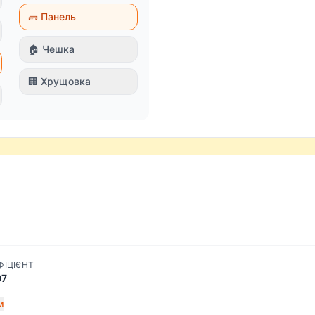
🧱 Панель
🏠 Чешка
🏢 Хрущовка
ФІЦІЄНТ
07
м