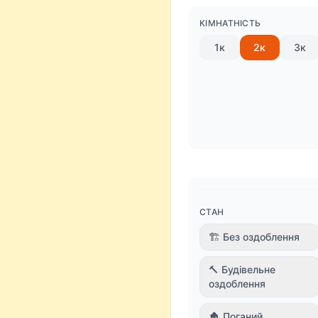
КІМНАТНІСТЬ
1к
2к
3к
СТАН
🏗 Без оздоблення
🔨 Будівельне
оздоблення
🏚 Поганий