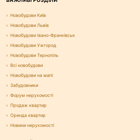
Новобудови Київ
Новобудови Львів
Новобудови Івано-Франківськ
Новобудови Ужгород
Новобудови Тернопіль
Всі новобудови
Новобудови на мапі
Забудовники
Форум нерухомості
Продаж квартир
Оренда квартир
Новини нерухомості