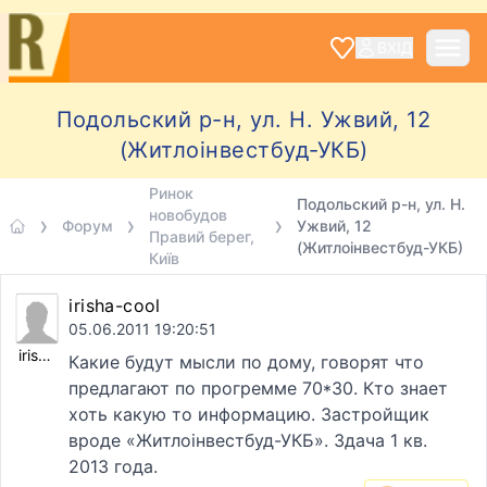
ВХІД
Подольский р-н, ул. Н. Ужвий, 12
(Житлоiнвестбуд-УКБ)
Ринок
Подольский р-н, ул. Н.
новобудов
Форум
Ужвий, 12
Правий берег,
(Житлоiнвестбуд-УКБ)
Київ
irisha-cool
05.06.2011 19:20:51
irisha-cool
Какие будут мысли по дому, говорят что
предлагают по прогремме 70*30. Кто знает
хоть какую то информацию. Застройщик
вроде «Житлоiнвестбуд-УКБ». Здача 1 кв.
2013 года.