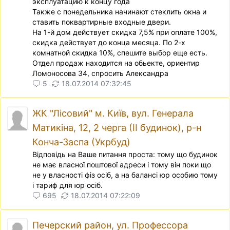
эксплуатацию к концу года
Также с понедельника начинают стеклить окна и
ставить поквартирные входные двери.
На 1-й дом действует скидка 7,5% при оплате 100%,
скидка действует до конца месяца. По 2-х
комнатной скидка 10%, спешите выбор еще есть.
Отдел продаж находится на обьекте, ориентир
Ломоносова 34, спросить Александра
5
18.07.2014 07:32:45
ЖК "Лісовий" м. Київ, вул. Генерала
Матикіна, 12, 2 черга (ІІ будинок), р-н
Конча-Заспа (Укрбуд)
Вiдповiдь на Ваше питання проста: тому що будинок
не має власної поштової адреси i тому вiн поки що
не у власностi фiз осiб, а на балансi юр особию тому
i тариф для юр осiб.
695
18.07.2014 07:22:09
Печерский район, ул. Профессора