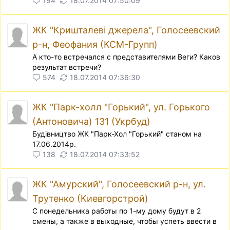
194
18.07.2014 07:50:09
ЖК "Кришталеві джерела", Голосеевский
р-н, Феофания (КСМ-Групп)
А кто-то встречался с представителями Веги? Каков
результат встречи?
574
18.07.2014 07:36:30
ЖК "Парк-холл "Горький", ул. Горького
(Антоновича) 131 (Укрбуд)
Будiвництво ЖК "Парк-Хол "Горький" станом на
17.06.2014р.
138
18.07.2014 07:33:52
ЖК "Амурский", Голосеевский р-н, ул.
Трутенко (Киевгорстрой)
С понедельника работы по 1-му дому будут в 2
смены, а также в выходные, чтобы успеть ввести в