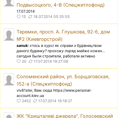
Подвысоцкого, 4-В (Спецжитлофонд)
17.07.2014
15
18.07.2014 05:35:55
Теремки, просп. А. Глушкова, 92-б, дом
№2 (Киевгорстрой)
sanuk:
хтось в курсi як справи з будiвництвом
даного будинку? прохожу поряд майже кожен...
сегодня были строители, работали активно
20
17.07.2014 19:27:08
Соломенский район, ул. Борщаговская,
152-а (Спецжитлофонд)
viv81ster, Вам сюда https://www.personal-
account.kiev.ua
2452
17.07.2014 19:18:27
ЖК "Кришталеві джерела", Голосеевский