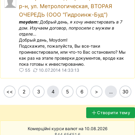
р-н, ул. Метрологическая, ВТОРАЯ
ОЧЕРЕДЬ (ООО "Гидроинж-Буд")
moydom:
Добрый день, я хочу инвестировать в 7
дом. Изучаем договор, попросили с мужем в
отделе...
Добрый день, Мoydom!
Подскажите, пожалуйста, Вы все-таки
проинвестировали, или что-то Вас остановило? Мы
как раз на этапе проверки документов, вроде как
пока готовы к инвестированию.
55
10.07.2014 14:33:13
<<
2
3
4
5
6
>
...
30
Створити тему
Комерційні курси валют на 10.08.2026
$
44.65
€
51.6