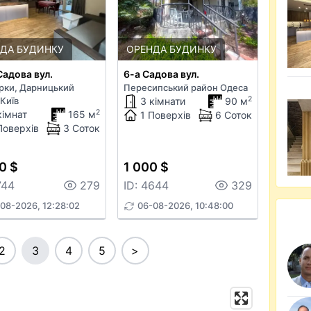
ДА БУДИНКУ
ОРЕНДА БУДИНКУ
Садова вул.
6-а Садова вул.
рки, Дарницький
Пересипський район Одеса
2
Київ
3 кімнати
90 м
2
кімнат
165 м
1 Поверхів
6 Соток
Поверхів
3 Соток
0 $
1 000 $
744
279
ID: 4644
329
08-2026, 12:28:02
06-08-2026, 10:48:00
2
3
4
5
>