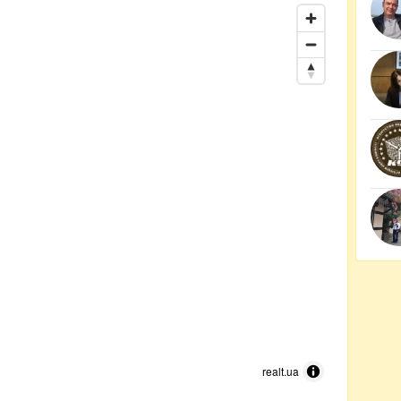
realt.ua