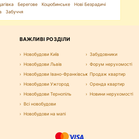
агівка
Берегове
Коцюбинське
Нові Безрадичі
а
Забуччя
ВАЖЛИВІ РОЗДІЛИ
Новобудови Київ
Забудовники
Новобудови Львів
Форум нерухомості
Новобудови Івано-Франківськ
Продаж квартир
Новобудови Ужгород
Оренда квартир
Новобудови Тернопіль
Новини нерухомості
Всі новобудови
Новобудови на мапі