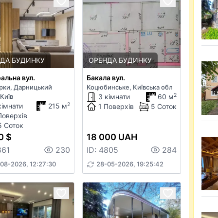
ДА БУДИНКУ
ОРЕНДА БУДИНКУ
альна вул.
Бакала вул.
рки, Дарницький
Коцюбинське, Київська обл
2
Київ
3 кімнати
60 м
2
кімнати
215 м
1 Поверхів
5 Соток
Поверхів
5 Соток
0 $
18 000 UAH
861
230
ID: 4805
284
08-2026, 12:27:30
28-05-2026, 19:25:42