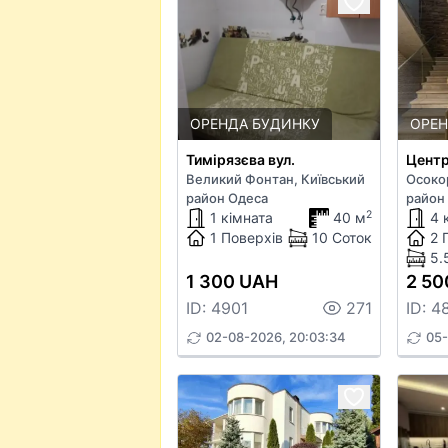
ОРЕНДА БУДИНКУ
ОРЕН
Тимірязєва вул.
Центр
Великий Фонтан, Київський
Осоко
район Одеса
район 
2
1 кімната
40 м
4 
1 Поверхів
10 Соток
2 
5.
1 300 UAH
2 50
ID: 4901
271
ID: 4
02-08-2026, 20:03:34
05-