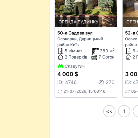
ОРЕНДА БУДИНКУ
ОРЕН
50-а Садова вул.
52-а 
Осокорки, Дарницький
Осоко
район Київ
район 
2
5 кімнат
380 м
6 
2 Поверхів
7 Соток
2 
Славутич
4 000 $
3 00
ID: 4746
270
ID: 4
21-07-2026, 15:08:46
05-
<<
1