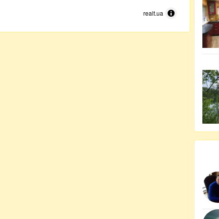
realt.ua