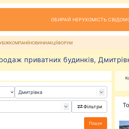
ОБИРАЙ НЕРУХОМІСТЬ СВІДОМ
УБІЖ
КОМПАНІЇ
НОВИНИ
АКЦІЇ
ФОРУМ
родаж приватних будинків, Дмитрів
К
То
Фільтри
Пошук