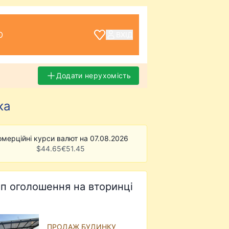
О
ВХІД
Додати нерухомість
ка
омерційні курси валют на 07.08.2026
$
44.65
€
51.45
п оголошення на вторинці
ПРОДАЖ БУДИНКУ