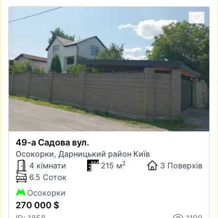
49-а Садова вул.
Осокорки, Дарницький район Київ
2
4 кімнати
215 м
3 Поверхів
6.5 Соток
Осокорки
270 000 $