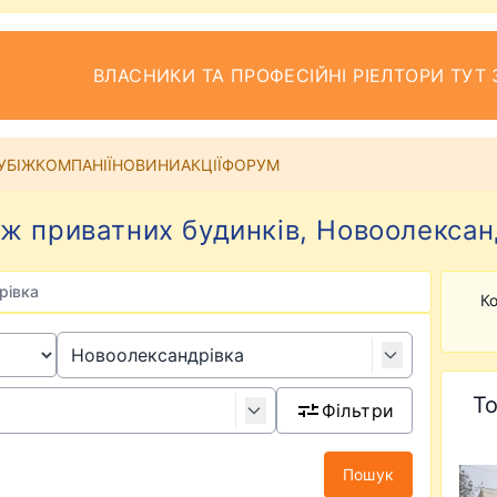
ВЛАСНИКИ ТА ПРОФЕСІЙНІ РІЕЛТОРИ ТУТ 
УБІЖ
КОМПАНІЇ
НОВИНИ
АКЦІЇ
ФОРУМ
ж приватних будинків, Новоолексан
рівка
Ко
То
Фільтри
Пошук