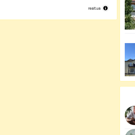
realt.ua