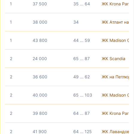
1
37 500
35 ... 64
ЖК Krona Park I
1
38 000
34
ЖК Атлант на Ки
1
43 800
44 ... 59
ЖК Madison Ga
2
24 000
65 ... 87
ЖК Scandia
2
36 600
49 ... 62
ЖК на Петлюри,
2
40 000
65 ... 103
ЖК Madison Ga
2
39 800
64 ... 87
ЖК Krona Park I
2
41 900
64 ... 125
ЖК Лавандови