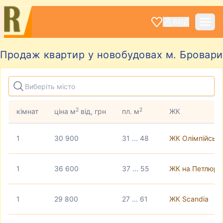
ВХІД
Продаж квартир у новобудовах м. Бровари
2
2
кімнат
ціна м
від, грн
пл. м
ЖК
1
30 900
31 ... 48
ЖК Олімпійськ
1
36 600
37 ... 55
ЖК на Петлюри,
1
29 800
27 ... 61
ЖК Scandia