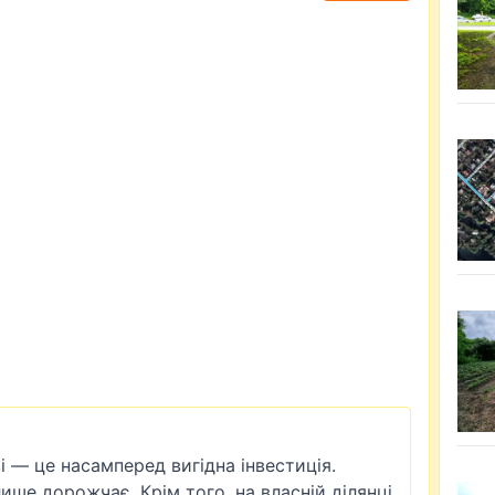
і — це насамперед вигідна інвестиція.
лише дорожчає. Крім того, на власній ділянці