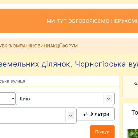
МИ ТУТ ОБГОВОРЮЄМО НЕРУХОМІ
УБІЖ
КОМПАНІЇ
НОВИНИ
АКЦІЇ
ФОРУМ
емельних ділянок, Чорногірська вул
ська вулиця
Ко
То
Фільтри
Пошук