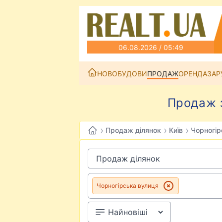
06.08.2026 / 05:49
НОВОБУДОВИ
ПРОДАЖ
ОРЕНДА
ЗАР
Продаж з
›
›
›
Продаж ділянок
Київ
Чорногір
Чорногірська вулиця