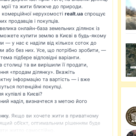
 мрії та жити ближче до природи.
а комерційної нерухомості
realt.ua
спрощує
их продавців і покупців.
велика онлайн-база земельних ділянок із
можете купити землю в Києві в будь-якому
и — у нас є наділи від кількох соток до
ми або без них. Усе, що потрібно зробити, —
тема підбере відповідні варіанти.
в столиці та ви вирішили її продати,
ня «продам ділянку». Вкажіть
ктну інформацію та вартість — і вже
уться потенційні покупці.
 купівлі в Києві?
ний наділ, визначтеся з метою його
нку.
Якщо ви хочете жити в приватному
дящий об’єкт, оптимальним рішенням буде
вати житло самостійно.