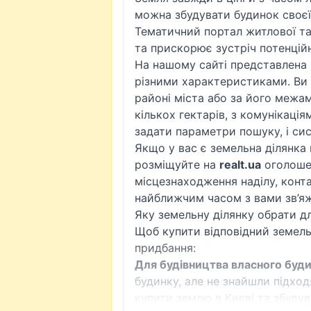
можна збудувати будинок своєї
Тематичний портал житлової т
та прискорює зустріч потенційн
На нашому сайті представлена 
різними характеристиками. Ви 
районі міста або за його межам
кількох гектарів, з комунікація
задати параметри пошуку, і сис
Якщо у вас є земельна ділянка 
розміщуйте на
realt.ua
оголошен
місцезнаходження наділу, конта
найближчим часом з вами зв’яж
Яку земельну ділянку обрати для
Щоб купити відповідний земель
придбання:
Для будівництва власного буди
будинку, але не знайшли підхо
купити землю в Києві та збуду