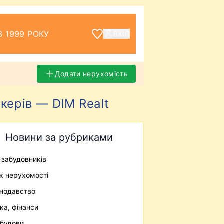
З 1999 РОКУ
ВХІД
Додати нерухомість
керів — DIM Realt
Новини за рубриками
ї забудовників
к нерухомості
нодавство
ека, фінанси
будови