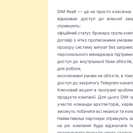
DIM Realt — це не просто класична 
відкриває доступ до власної зак
отримують:
офіційний статус брокера групи комп
договір з чітко прописаними умовам
прозору систему виплат без затримок
персонального менеджера підтримк
доступ до внутрішньої бази об’єктів,
для роботи;
ексклюзивні умови на об'єкти, в тому
доступ до закритого Telegram-каналу
Ключовий акцент в програмі зроблен
продукти компанії. Для цього DIM ор
участю команди архітекторів, керів
зможуть побачити всі нюанси та конц
Найактивніші партнери отримують ви
на рік компанія буде відзначати т
презентувати проєкти через цінність