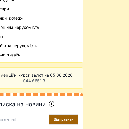
тири
нки, котеджі
рційна нерухомість
ля
біжна нерухомість
нт, дизайн
мерційні курси валют на 05.08.2026
$
44.6
€
51.3
писка на новини
Відправити