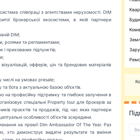
Квар
система співпраці з агентствами нерухомості. DIM
ритої брокерської екосистеми, в якій партнери
Буди
Коме
аній DIM;
Зем
и, ролями та регламентами;
 і прихованих підпунктів;
Зару
и;
Ремо
 візуалізацій, офферів, цін та брендових матеріалів
 числі на умовах presale;
Ко
 та бота з актуальною базою об’єктів.
о на професійну підтримку та глибоке залучення в
ганізовує спеціальні Property tour для брокерів за
ників проєктів та продажів, під час яких партнери
Під
ептуальні особливості об'єктів зсередини.
знання на премії Dim Ambassador Of The Year. Раз
их, хто демонструє видатні результати та вміння
, стиль та професійну подачу.