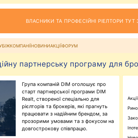
ВЛАСНИКИ ТА ПРОФЕСІЙНІ РІЕЛТОРИ ТУТ 
УБІЖ
КОМПАНІЇ
НОВИНИ
АКЦІЇ
ФОРУМ
ційну партнерську програму для бро
Група компаній DIM оголошує про
старт партнерської програми DIM
Акці
Realt, створеної спеціально для
рієлторів та брокерів, які прагнуть
Рино
працювати з надійним брендом, за
Зако
прозорими умовами та з фокусом на
Іпот
довгострокову співпрацю.
Ново