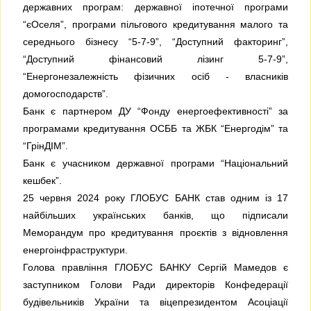
державних програм: державної іпотечної програми
“єОселя”, програми пільгового кредитування малого та
середнього бізнесу “5-7-9”, “Доступний факторинг”,
“Доступний фінансовий лізинг 5-7-9”,
“Енергонезалежність фізичних осіб - власників
домогосподарств”.
Банк є партнером ДУ “Фонду енергоефективності” за
програмами кредитування ОСББ та ЖБК “Енергодім” та
“ГрінДІМ”.
Банк є учасником державної програми “Національний
кешбек”.
25 червня 2024 року ГЛОБУС БАНК став одним із 17
найбільших українських банків, що підписали
Меморандум про кредитування проєктів з відновлення
енергоінфраструктури.
Голова правління ГЛОБУС БАНКУ Сергій Мамедов є
заступником Голови Ради директорів Конфедерації
будівельників України та віцепрезидентом Асоціації