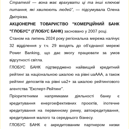
Стратегії — вона має врахувати ці та інші ключові
питання, які хвилюють людей”,
— підсумувала Олена
Дмітрієва.
АКЦІОНЕРНЕ ТОВАРИСТВО "КОМЕРЦІЙНИЙ БАНК
"ГЛОБУС" (ГЛОБУС БАНК)
засновано у 2007 році.
Станом на липень 2024 року регіональна мережа налічує
32 відділення у т.ч. 29 входять до об’єднаної мережі
Power Banking, що дає змогу працювати за умов
відсутності світла.
ГЛОБУС БАНК підтверджено найвищий кредитний
рейтинг за національною шкалою на рівні uaAAA, а також
рейтинг депозитів на рівні ua2+ за шкалою рейтингового
агентства "Експерт-Рейтинг".
Пріоритетними напрямками діяльності банку є
кредитування енергоефективних проєктів, іпотечне
кредитування на первинному ринку, автокредитування,
кредитування малого та середнього бізнесу.
ГЛОБУС БАНК є акредитованим партнером низки