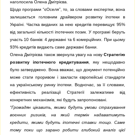
наголосила Олена Дмітрієва.
Щодо програми “єОселя”, то, за словами експертки, вона
залишається головним драйвером розвитку іпотеки в
Україні. Частка виданих за нею кредитів перевищує 95%
від загальної кількості іпотечних позик. У програмі беруть
участь 10 банків: 4 державні та 6 комерційних. При цьому
93% кредитів видають саме державні банки.
Олена Дмітрієва також звернула увагу на нову
Стратегію
розвитку іпотечного кредитування
, яку нещодавно
було затверджено. Вона вважає, що документ потенційно
може стати проривом і закласти європейські стандарти
на українському ринку іпотеки. Водночас, за її словами,
ефективність реалізації Стратегії залежатиме від
конкретних механізмів, які будуть запропоновані.
“Громадян цікавить, якими будуть умови страхування
воєнних ризиків, на який термін надаватимуть
кредити, якими будуть іпотечні ставки тощо. Саме
тому поки що зарано робити глибокий аналіз цієї