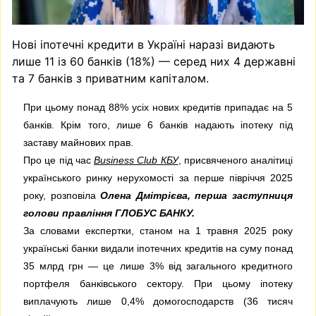
Нові іпотечні кредити в Україні наразі видають
лише 11 із 60 банків (18%) — серед них 4 державні
та 7 банків з приватним капіталом.
При цьому понад 88% усіх нових кредитів припадає на 5
банків. Крім того, лише 6 банків надають іпотеку під
заставу майнових прав.
Про це під час
Business Club КБУ
, присвяченого аналітиці
українського ринку нерухомості за перше півріччя 2025
року, розповіла
Олена Дмітрієва, перша заступниця
голови правління ГЛОБУС БАНКУ.
За словами експертки, станом на 1 травня 2025 року
українські банки видали іпотечних кредитів на суму понад
35 млрд грн — це лише 3% від загального кредитного
портфеля банківського сектору. При цьому іпотеку
виплачують лише 0,4% домогосподарств (36 тисяч