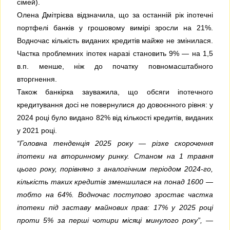
сімей).
Олена Дмітрієва відзначила, що за останній рік іпотечні
портфелі банків у грошовому вимірі зросли на 21%.
Водночас кількість виданих кредитів майже не змінилася.
Частка проблемних іпотек наразі становить 9% — на 1,5
в.п. менше, ніж до початку повномасштабного
вторгнення.
Також банкірка зауважила, що обсяги іпотечного
кредитування досі не повернулися до довоєнного рівня: у
2024 році було видано 82% від кількості кредитів, виданих
у 2021 році.
“Головна тенденція 2025 року — різке скорочення
іпотеки на вторинному ринку. Станом на 1 травня
цього року, порівняно з аналогічним періодом 2024-го,
кількість таких кредитів зменшилася на понад 1600 —
тобто на 64%. Водночас поступово зростає частка
іпотеки під заставу майнових прав: 17% у 2025 році
проти 5% за перші чотири місяці минулого року”,
—