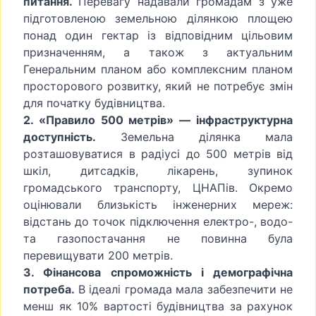
питання.
Перевагу надавали громадам з уже
підготовленою земельною ділянкою площею
понад один гектар із відповідним цільовим
призначенням, а також з актуальним
Генеральним планом або комплексним планом
просторового розвитку, який не потребує змін
для початку будівництва.
2. «Правило 500 метрів» — інфраструктурна
доступність.
Земельна ділянка мала
розташовуватися в радіусі до 500 метрів від
шкіл, дитсадків, лікарень, зупинок
громадського транспорту, ЦНАПів. Окремо
оцінювали близькість інженерних мереж:
відстань до точок підключення електро-, водо-
та газопостачання не повинна була
перевищувати 200 метрів.
3. Фінансова спроможність і демографічна
потреба.
В ідеалі громада мала забезпечити не
менш як 10% вартості будівництва за рахунок