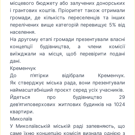
місцевого бюджету або залучених донорських
і грантових коштів. Пріоритет також отримали
громади, де кількість переселенців та інших
перелічених вище категорій перевищує 5% від
населення.
На другому етапі громади презентували власні
концепції будівництва, а члени комісії
виїжджали на місця, щоб перевірити подані
дані.
Кременчук
До п’ятірки відібрали Кременчук.
Як стверджує міська рада, вони презентували
наймасштабніший проєкт серед усіх учасників.
Йдеться про будівництво 29
дев’ятиповерхових житлових будинків на 1024
квартири.
Миколаїв
У Миколаївській міській раді запевняють, що
саме їхню концепцію комісія визнала однією з