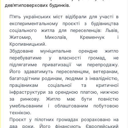
дев’ятиповерхових будинків.
П’ять українських міст відібрали для участі в
експериментальному проєкті з будівництва
соціального житла для переселенців: Львів,
Житомир, Миколаїв, Кременчук і
Кропивницький.
Збудоване муніципальне орендне житло
перебуватиме у власності громад, не
підлягатиме приватизації чи перепродажу.
Його здаватимуть переселенцям, ветеранам,
багатодітним родинам, людями з інвалідністю,
працівникам соціальної та критичної
інфраструктури за орендною платою, нижчою
за ринкову. Житло має бути повністю
умебльованим і облаштованим побутовою
технікою.
Проєкт у пілотних громадах розраховано на
два роки. Його фінансують Європейський