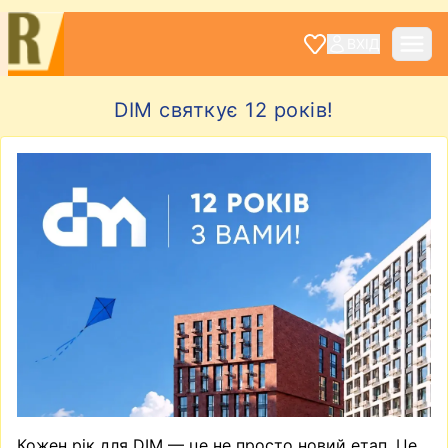
ВХІД
DIM святкує 12 років!
Кожен рік для DIM — це не просто новий етап. Це