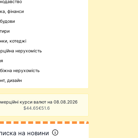
нодавство
ека, фінанси
будови
тири
нки, котеджі
рційна нерухомість
ля
біжна нерухомість
нт, дизайн
мерційні курси валют на 08.08.2026
$
44.65
€
51.6
писка на новини