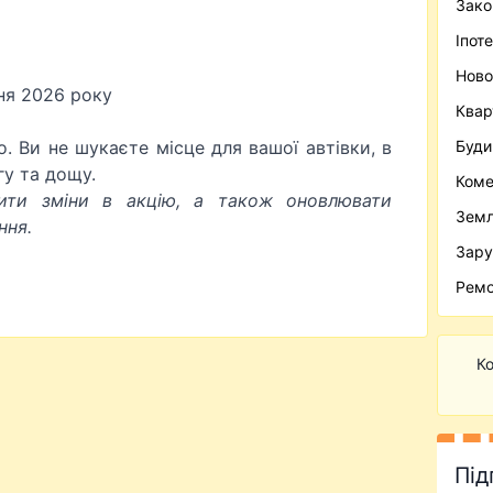
Зако
Іпот
Ново
пня 2026 року
Квар
. Ви не шукаєте місце для вашої автівки, в
Буди
гу та дощу.
Коме
ити зміни в акцію, а також оновлювати
Зем
ння.
Зару
Ремо
Ко
Під