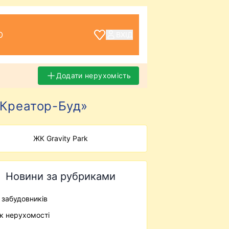
О
ВХІД
Додати нерухомість
 «Креатор-Буд»
ЖК Gravity Park
Новини за рубриками
ї забудовників
к нерухомості