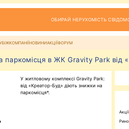
ОБИРАЙ НЕРУХОМІСТЬ СВІДОМ
УБІЖ
КОМПАНІЇ
НОВИНИ
АКЦІЇ
ФОРУМ
 паркомісця в ЖК Gravity Park від
У житловому комплексі Gravity Park:
від «Креатор-Буд» діють знижки на
паркомісця*.
Акці
Рино