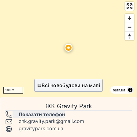
Всі новобудови на мапі
realt.ua
100 m
ЖК Gravity Park
Показати телефон
zhk.gravity.park@gmail.com
gravitypark.com.ua