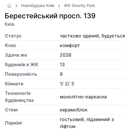
Новобудови Київ
ЖК Gravity Park
Берестейський просп. 139
Київ
Статус
частково зданий, будується
Клас
комфорт
Здача жк
2026
Будинків в ЖК
13
Поверховість
9
Кiмнати
1/ 2/ 3
Технологія
монолітно-каркасна
будівництва
Стіни
керамоблок
гостьовий, підземний з
Паркінг
ліфтом