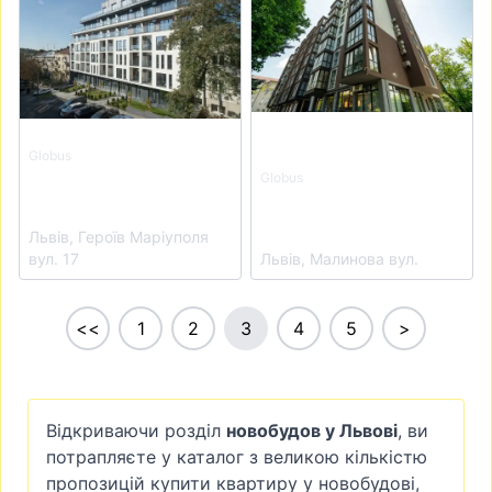
Globus
ЖК GLOBUS
Globus
ЖК GLOBUS
Premium
Meridian
Львів, Героїв Маріуполя
вул. 17
Львів, Малинова вул.
<<
1
2
3
4
5
>
Відкриваючи розділ
новобудов у Львові
, ви
потрапляєте у каталог з великою кількістю
пропозицій купити квартиру у новобудові,