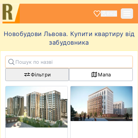
ВХІД
Новобудови Львова. Купити квартиру від
забудовника
Фільтри
Мапа
View details for ЖК Бетховен
View details for ЖК на Стр