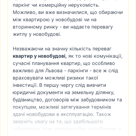
паркінг чи комерційну нерухомість.
Можливо, ви вже визначилися, що обираючи
між квартирою у новобудові чи на
вторинному ринку - ви надаєте перевагу
житлу у новобудові.
Незважаючи на значну кількість переваг
квартир у новобудові,
як то нові комунікації,
сучасні планування квартир, що особливо
важливо для Львова - паркінги - все ж слід
враховувати можливі ризики такої
інвестиції. В першу чергу слід вивчити
юридичні документи на земельну ділянку,
будівництво, договорів між забудовником та
покупцем, можливі затягування термінів
здачі новобудови в експлуатацію. Також
зверніть увагу на те, що здебільшого
забудовник здає квартиру без оздоблення, а