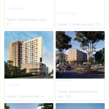
Креатор-Буд
ЖК Бетховен
Креатор-Буд
ЖК на Стрийській
Львів, Городницька вул.
47
Львів, Стрийська вул. 115
View details for ЖК Auroom Air
View details for ЖК Auroom 
AUROOM
ЖК Auroom Lviving
AUROOM
ЖК Auroom Air
Львів, Замарстинівська
Львів, Топольна вул. 4
вул. 133
View details for ЖК Auroom Iron
View details for ЖК Auroom