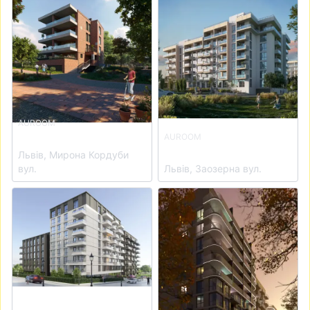
AUROOM
ЖК Auroom Iron
AUROOM
ЖК Auroom Lounge
Львів, Мирона Кордуби
вул.
Львів, Заозерна вул.
View details for ЖК Auroom Urban
View details for ЖК Auroom 