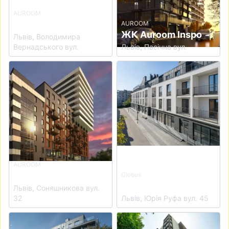
AUROOM
ЖК Auroom Urban
AUROOM
ЖК Auroom Inspo
Львів, Володимира
Вернадського вул.
Львів, Пасічна вул.
View details for ЖК Auroom Solar
View details for ЖК GLOBUS 
AUROOM
ЖК Auroom Solar
Globus
ЖК GLOBUS Elite
Львів, Соняшникова вул.
32
Львів, Юрія Руфа вул. 45
View details for ЖК GLOBUS Premium
View details for ЖК GLOBUS