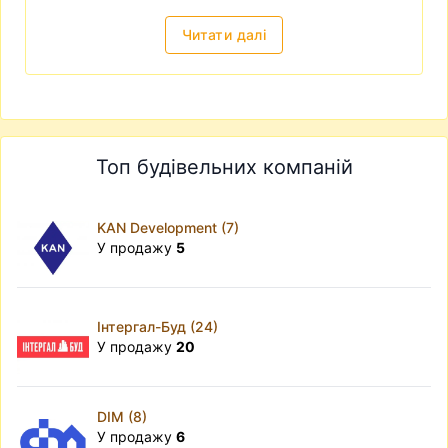
це означає додаткові витрати, час та
незручності.
Читати далі
Розуміючи, наскільки непростим є вибір
квартири, ми намагаємося допомогти вам із
пошуком квартир у новобудовах на мапі з
зазначенням цін, площ та кімнатність,
Топ будівельних компаній
поверховість та багато інших параметрів.
Також регулярно публікуємо у нас на realt.ua
акції та знижки від забудовників.
KAN Development (7)
У продажу
5
Інтергал-Буд (24)
У продажу
20
DIM (8)
У продажу
6