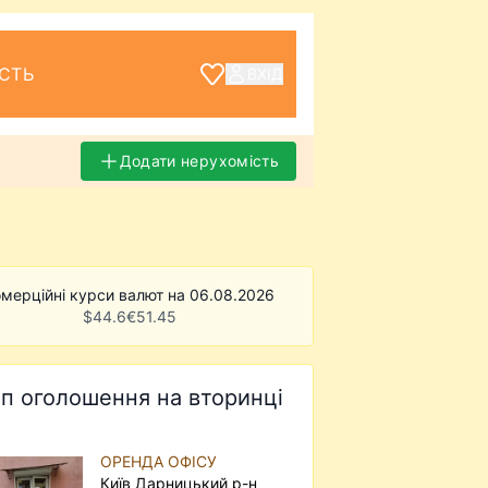
СТЬ
ВХІД
Додати нерухомість
мерційні курси валют на 06.08.2026
$
44.6
€
51.45
п оголошення на вторинці
ОРЕНДА ОФІСУ
Київ Дарницький р-н