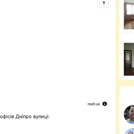
realt.ua
офісів Дніпро вулиці: