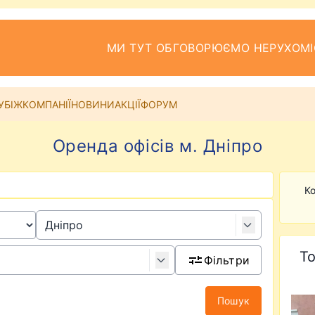
МИ ТУТ ОБГОВОРЮЄМО НЕРУХОМІ
УБІЖ
КОМПАНІЇ
НОВИНИ
АКЦІЇ
ФОРУМ
Оренда офісів м. Дніпро
Ко
То
Фільтри
Пошук