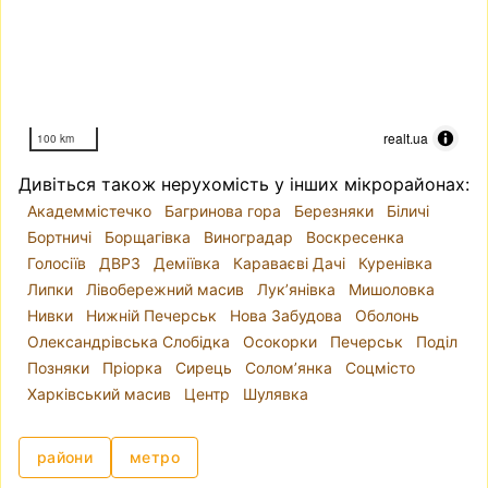
realt.ua
100 km
Дивіться також нерухомість у інших мікрорайонах:
Академмістечко
Багринова гора
Березняки
Біличі
Бортничі
Борщагівка
Виноградар
Воскресенка
Голосіїв
ДВРЗ
Деміївка
Караваєві Дачі
Куренівка
Липки
Лівобережний масив
Лук’янівка
Мишоловка
Нивки
Нижній Печерськ
Нова Забудова
Оболонь
Олександрівська Слобідка
Осокорки
Печерськ
Поділ
Позняки
Пріорка
Сирець
Солом’янка
Соцмісто
Харківський масив
Центр
Шулявка
райони
метро