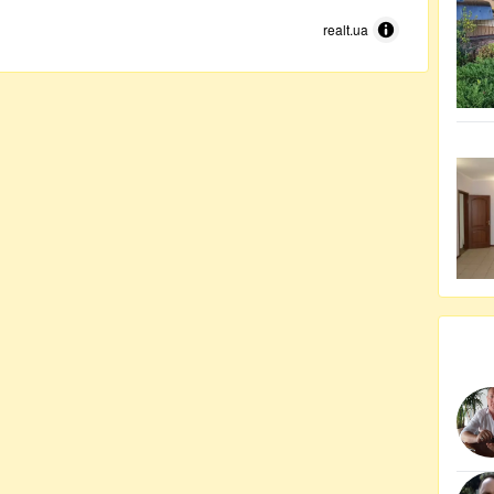
realt.ua