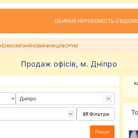
ОБИРАЙ НЕРУХОМІСТЬ СВІДОМ
УБІЖ
КОМПАНІЇ
НОВИНИ
АКЦІЇ
ФОРУМ
Продаж офісів, м. Дніпро
К
То
Фільтри
Пошук