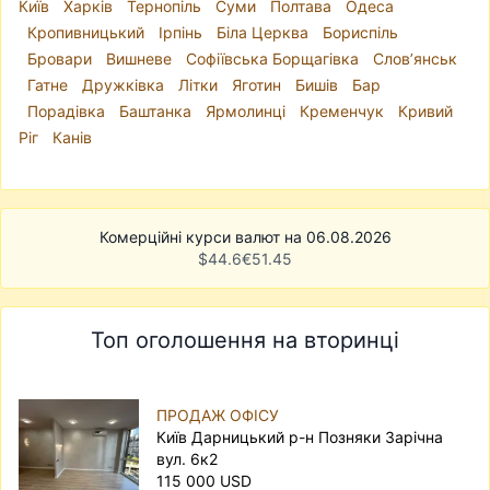
Київ
Харків
Тернопіль
Суми
Полтава
Одеса
Кропивницький
Ірпінь
Біла Церква
Бориспіль
Бровари
Вишневе
Софіївська Борщагівка
Слов’янськ
Гатне
Дружківка
Літки
Яготин
Бишів
Бар
Порадівка
Баштанка
Ярмолинці
Кременчук
Кривий
Ріг
Канів
Комерційні курси валют на 06.08.2026
$
44.6
€
51.45
Топ оголошення на вторинці
ПРОДАЖ ОФІСУ
Київ Дарницький р-н Позняки Зарічна
вул. 6к2
115 000 USD