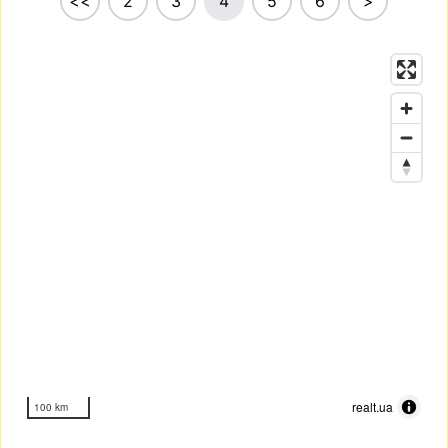
<<
2
3
4
5
6
>
realt.ua
100 km