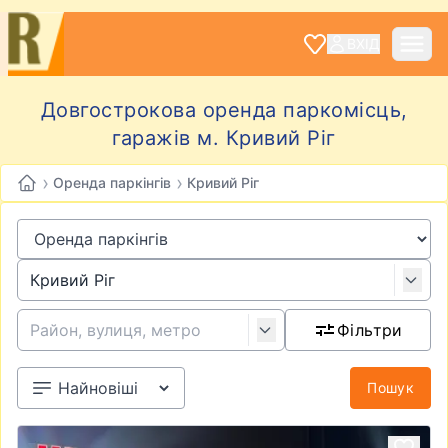
ВХІД
Довгострокова оренда паркомісць,
гаражів м. Кривий Ріг
›
›
Оренда паркінгів
Кривий Ріг
Фільтри
Пошук