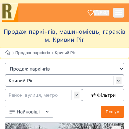
ВХІД
Продаж паркінгів, машиномісць, гаражів
м. Кривий Ріг
›
›
Продаж паркінгів
Кривий Ріг
Фільтри
Пошук