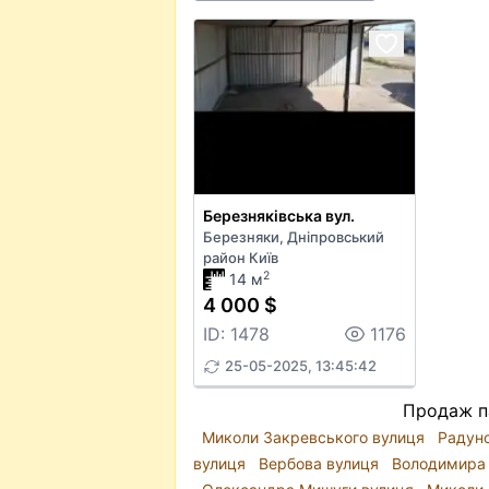
Березняківська вул.
Березняки, Дніпровський
район Київ
2
14 м
4 000 $
ID: 1478
1176
25-05-2025, 13:45:42
Продаж па
Миколи Закревського вулиця
Радун
вулиця
Вербова вулиця
Володимира 