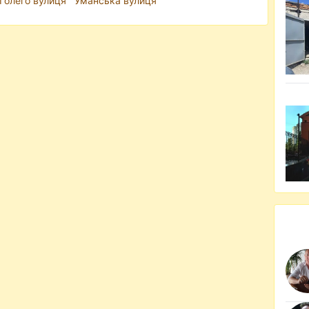
Голего вулиця
Уманська вулиця