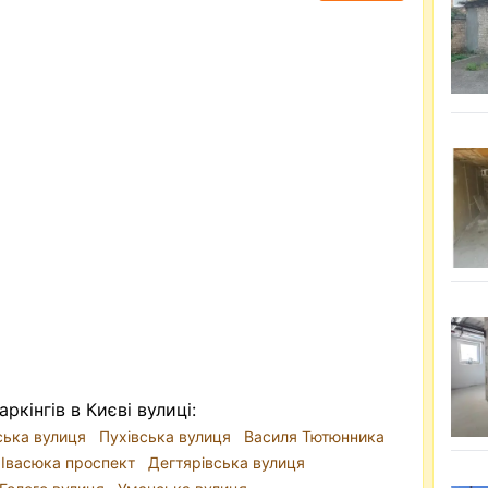
ркінгів в Києві вулиці:
ська вулиця
Пухівська вулиця
Василя Тютюнника
Івасюка проспект
Дегтярівська вулиця