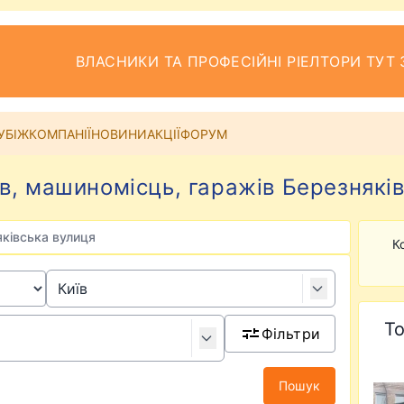
ВЛАСНИКИ ТА ПРОФЕСІЙНІ РІЕЛТОРИ ТУТ 
УБІЖ
КОМПАНІЇ
НОВИНИ
АКЦІЇ
ФОРУМ
в, машиномісць, гаражів Березняківс
ківська вулиця
К
То
Фільтри
Пошук