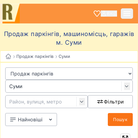
ВХІД
Продаж паркінгів, машиномісць, гаражів
м. Суми
›
›
Продаж паркінгів
Суми
Фільтри
Пошук