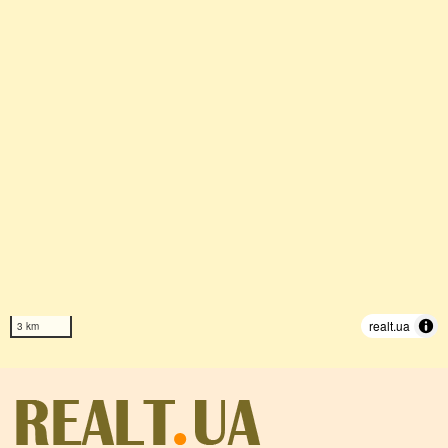
realt.ua
3 km