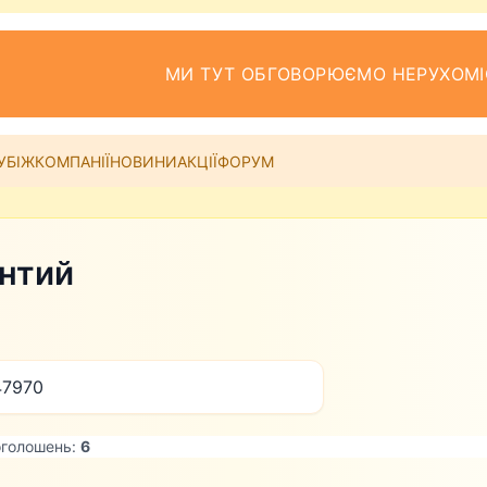
МИ ТУТ ОБГОВОРЮЄМО НЕРУХОМІ
УБІЖ
КОМПАНІЇ
НОВИНИ
АКЦІЇ
ФОРУМ
нтий
47970
оголошень:
6