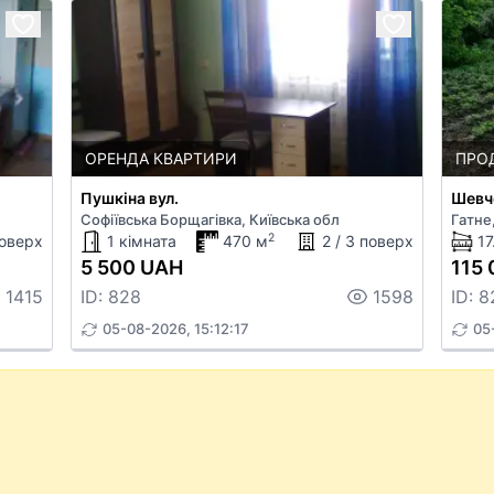
ОРЕНДА КВАРТИРИ
ПРО
Пушкіна вул.
Шевче
Софіївська Борщагівка, Київська обл
Гатне
2
поверх
1 кімната
470 м
2 / 3 поверх
17
5 500 UAH
115 
1415
ID: 828
1598
ID: 8
05-08-2026, 15:12:17
05