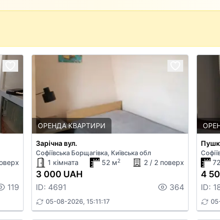
ОРЕНДА КВАРТИРИ
ОРЕ
Зарічна вул.
Пушкі
Софіївська Борщагівка, Київська обл
Софії
2
поверх
1 кімната
52 м
2 / 2 поверх
7
3 000 UAH
4 5
119
ID: 4691
364
ID: 1
05-08-2026, 15:11:17
05