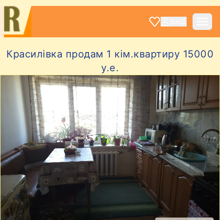
ВХІД
Красилівка продам 1 кім.квартиру 15000
у.е.