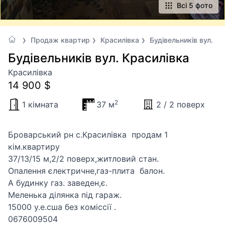
Всі 5 фото
Продаж квартир
Красилівка
Будівельників вул.
Будівельників вул. Красилівка
Красилівка
14 900 $
2
1 кімната
37 м
2 / 2 поверх
Броварський рн с.Красилівка продам 1
кім.квартиру
37/13/15 м,2/2 поверх,житловий стан.
Опалення єлектричне,газ-плита балон.
А будинку газ. заведен,є.
Меленька ділянка під гараж.
15000 у.е.сша без коміссії .
0676009504